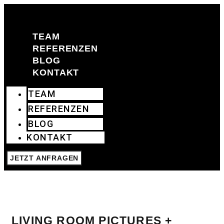
Zum
Inhalt
springen
TEAM
REFERENZEN
BLOG
KONTAKT
TEAM
REFERENZEN
BLOG
KONTAKT
JETZT ANFRAGEN
LIVING ROOM PICTURES +